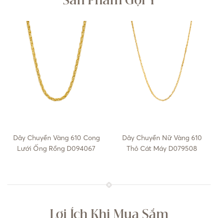
Sản Phẩm Gợi Ý
Dây Chuyền Vàng 610 Cong
Dây Chuyền Nữ Vàng 610
Lưới Ống Rồng D094067
Thỏ Cát Máy D079508
Lợi Ích Khi Mua Sắm